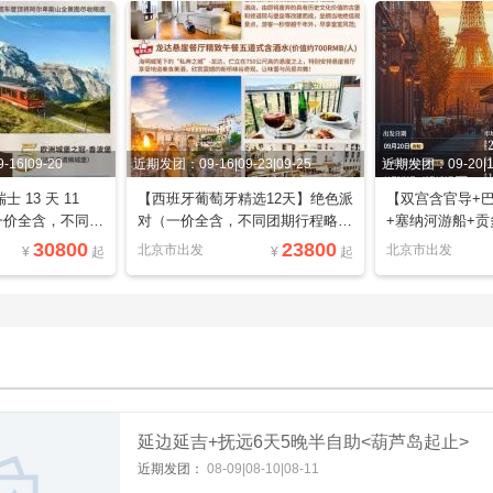
有调整，需二次确
详询销售人员
16|09-20
近期发团：09-16|09-23|09-25
近期发团：09-20|10
 13 天 11
【西班牙葡萄牙精选12天】绝色派
【双宫含官导+
一价全含，不同团
对（一价全含，不同团期行程略有
+塞纳河游船+贡
需二次确认）
调整需二次确认）
度游 +雪朗峰+
30800
23800
北京市出发
北京市出发
¥
起
¥
起
尼斯火车+五渔
顿特色美食】悠
（不同团期行程
认）
延边延吉+抚远6天5晚半自助<葫芦岛起止>
近期发团：
08-09|08-10|08-11