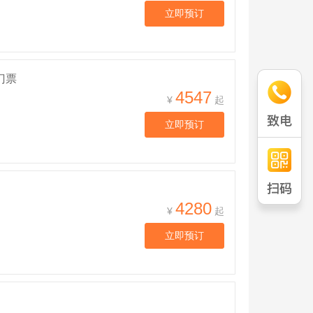
立即预订
门票
4547
¥
起
立即预订
4280
¥
起
立即预订