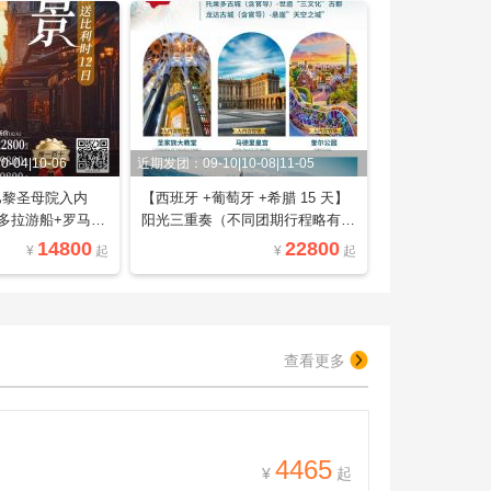
-04|10-06
近期发团：09-10|10-08|11-05
巴黎圣母院入内
【西班牙 +葡萄牙 +希腊 15 天】
多拉游船+罗马深
阳光三重奏（不同团期行程略有调
金山观景列车+威
整需二次确认）
14800
22800
¥
起
¥
起
村小火车+当地四
哉美景 德法意瑞
略有调整需二次确
查看更多
4465
¥
起