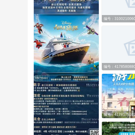
编号：310021006
编号：417858088
编号：4178175102