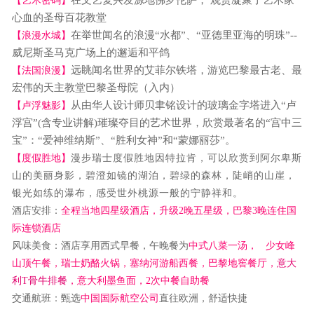
【艺术密码】
心血的圣母百花教堂
在举世闻名的浪漫
“水都”、“亚德里亚海的明珠”--
【浪漫水城】
威尼斯圣马克广场上的邂逅和平鸽
远眺闻名世界的艾菲尔铁塔，游览巴黎最古老、最
【法国浪漫】
宏伟的天主教堂巴黎圣母院（入内）
从由华人设计师贝聿铭设计的玻璃金字塔进入
“卢
【卢浮魅影】
浮宫”(含专业讲解)璀璨夺目的艺术世界，欣赏最著名的“宫中三
宝”：“爱神维纳斯”、“胜利女神”和“蒙娜丽莎”。
【度假胜地】
漫步瑞士度假胜地因特拉肯，可以欣赏到阿尔卑斯
山的美丽身影，碧澄如镜的湖泊，碧绿的森林，陡峭的山崖，
银光如练的瀑布，感受世外桃源一般的宁静祥和。
酒店安排
：
全程当地四星级酒店
，
升级
2晚五星级，巴黎3晚连住国
际连锁酒店
风味美食
：
酒店享用西式早餐，午晚餐为
中式
八
菜一汤，
少女峰
山顶午餐，瑞士奶酪火锅，塞纳河游船西餐，巴黎地窖餐厅，
意大
利
T骨牛排餐
，意大利墨鱼面，
2次中餐自助餐
交
通航班
：甄选
中国国际航空公司
直往欧洲，舒适快捷