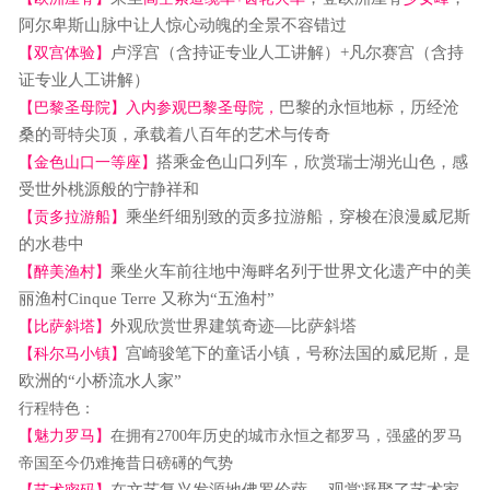
阿尔卑斯山脉中让人惊心动魄的全景不容错过
卢浮宫（含持证专业人工讲解）
+凡尔赛宫（含持
【双宫体验】
证专业人工讲解）
巴黎的永恒地标，历经沧
【
巴黎圣母院】入内参观巴黎圣母院，
桑的哥特尖顶，承载着八百年的艺术与传奇
搭乘金色山口列车，欣赏瑞士湖光山色，感
【金色山口
一等座
】
受世外桃源般的宁静祥和
乘坐纤细别致的贡多拉游船，穿梭在浪漫威尼斯
【贡多拉游船】
的水巷中
乘坐火车前往地中海畔名列于世界文化遗产中的美
【
醉美
渔村】
丽渔村
Cinque Terre 又称为“五渔村”
外观欣赏世界建筑奇迹
—比萨斜塔
【比萨斜塔】
宫崎骏笔下的童话小镇，号称法国的威尼斯，是
【科尔马小镇】
欧洲的
“小桥流水人家”
行程特色：
【魅力罗马】
在拥有
2700年历史的城市永恒之都罗马，强盛的罗马
帝国至今仍难掩昔日磅
礡
的气势
在文艺复兴发源地佛罗伦萨，
观赏凝聚了艺术家