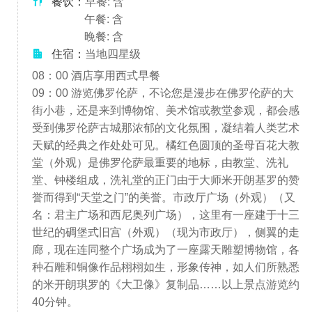
餐饮：
早餐: 含
午餐: 含
晚餐: 含
住宿：
当地四星级
08：00 酒店享用西式早餐
09：00 游览佛罗伦萨，不论您是漫步在佛罗伦萨的大
街小巷，还是来到博物馆、美术馆或教堂参观，都会感
受到佛罗伦萨古城那浓郁的文化氛围，凝结着人类艺术
天赋的经典之作处处可见。橘红色圆顶的圣母百花大教
堂（外观）是佛罗伦萨最重要的地标，由教堂、洗礼
堂、钟楼组成，洗礼堂的正门由于大师米开朗基罗的赞
誉而得到“天堂之门”的美誉。市政厅广场（外观）（又
名：君主广场和西尼奥列广场），这里有一座建于十三
世纪的碉堡式旧宫（外观）（现为市政厅），侧翼的走
廊，现在连同整个广场成为了一座露天雕塑博物馆，各
种石雕和铜像作品栩栩如生，形象传神，如人们所熟悉
的米开朗琪罗的《大卫像》复制品……以上景点游览约
40分钟。