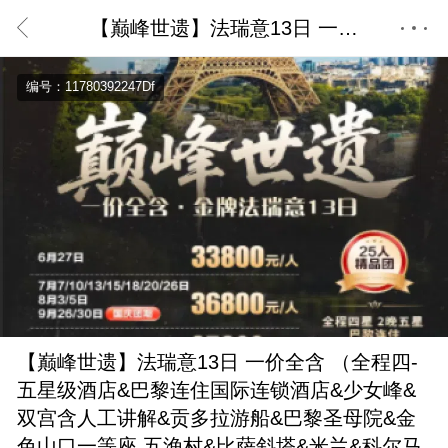
【巅峰世遗】法瑞意13日 一价全含 （全程四-五星级酒店&巴黎连住国际连锁酒店&少女峰& 双宫含人工讲解&贡多拉游船&巴黎圣母院&金色山口一等座 五渔村&比萨斜塔&米兰&科尔马&奥莱&六大美食，不同团期行程略有调整，需二次确认）
首页
编号：11780392247Df
【巅峰世遗】法瑞意13日 一价全含 （全程四-
五星级酒店&巴黎连住国际连锁酒店&少女峰&
双宫含人工讲解&贡多拉游船&巴黎圣母院&金
色山口一等座 五渔村&比萨斜塔&米兰&科尔马