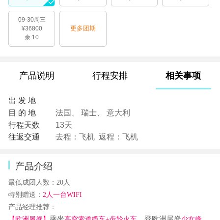
09-30周三
更多团期
¥36800
余:10
产品说明
行程安排
相关事项
出 发 地
目 的 地
法国、 瑞士、 意大利
行程天数
13天
往返交通
去程：飞机 返程：飞机
产品介绍
最低成团人数：
2
0
人
特别赠送：
2人一台WIFI
产品经理推荐：
乘坐
，登欧洲屋脊
，
【欧洲屋脊】
高空索道缆车
+齿轮火车
少女峰