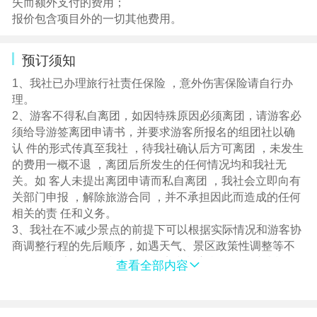
失而额外支付的费用；
秋果酒店、桔子水晶酒店、凯瑞酒店、美澜酒店、维也纳
报价包含项目外的一切其他费用。
或同级
亲子温泉参考酒店：浴玺湾酒店、海航酒店、水沐温泉酒
预订须知
店、太平湖温泉酒店、银轩酒店、或其他温泉酒店。
东北非一线发达城市，接待能力有限，我社安排当地标准
1、我社已办理旅行社责任保险 ，意外伤害保险请自行办
中较好酒店，游客报名前可根据我社提供参考酒店名称提
理。
前做了解，我社按2人入住1间房核算，如出现单男单女，
2、游客不得私自离团，如因特殊原因必须离团，请游客必
尽量安排该客人与其他同性别团友拼房；如不愿拼房或未
须给导游签离团申请书，并要求游客所报名的组团社以确
能拼房，请补齐单房差以享用单人房间!
认 件的形式传真至我社 ，待我社确认后方可离团 ，未发生
用餐：5早正餐，正餐标40元/人。（包饭+参鸡汤、镜泊湖
的费用一概不退 ，离团后所发生的任何情况均和我社无
鱼宴、筋饼宴、铁锅炖）
关。如 客人未提出离团申请而私自离团 ，我社会立即向有
十人成桌，八菜一汤。不足十人时，根据每桌人数上菜；
关部门申报 ，解除旅游合同 ，并不承担因此而造成的任何
所含的餐不用不退。不足8人餐费现退客人，客人自行用
相关的责 任和义务。
餐！
3、我社在不减少景点的前提下可以根据实际情况和游客协
3.景点：长白山西坡景区门票、镜泊湖+电瓶车、民俗园、
商调整行程的先后顺序，如遇天气、景区政策性调整等不
赠送景点：731、哈工大、网红弹幕墙、布尔哈通河、天池
可 抗拒因素不能正常游览的景点和餐宿我公司按成本退还
查看全部内容
大桥、横道河子油画村、亲子水上温泉乐园、洗浴门票、
给游客。
中央大街、索菲亚教堂（赠送景点 不去费用不退）
4、游客在游览中自愿放弃餐、住宿、 景点等旅游项目 ，
4、用车：保证每人一正坐，团期8人以上升级17坐2+1，
未产生的费用一律不退。