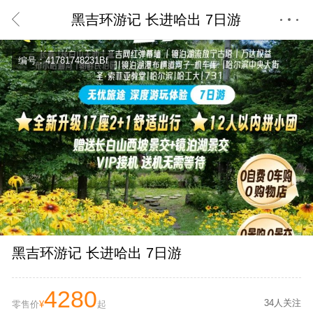
黑吉环游记 长进哈出 7日游
首页
编号：41781748231Bf
黑吉环游记 长进哈出 7日游
4280
34人关注
零售价
¥
起