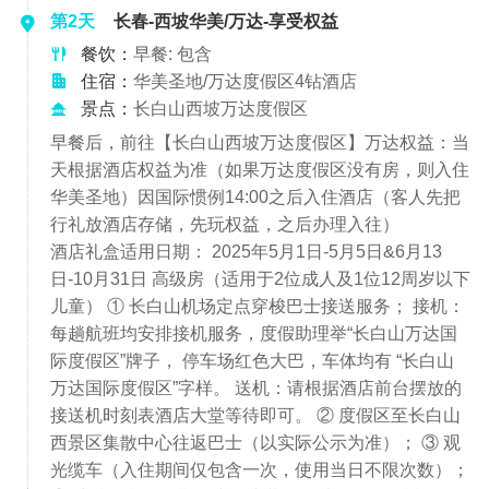
第2天
长春-西坡华美/万达-享受权益
餐饮：
早餐: 包含
住宿：
华美圣地/万达度假区4钻酒店
景点：
长白山西坡万达度假区
早餐后，前往【长白山西坡万达度假区】万达权益：当
天根据酒店权益为准（如果万达度假区没有房，则入住
华美圣地）因国际惯例14:00之后入住酒店（客人先把
行礼放酒店存储，先玩权益，之后办理入往）
酒店礼盒适用日期： 2025年5月1日-5月5日&6月13
日-10月31日 高级房（适用于2位成人及1位12周岁以下
儿童） ① 长白山机场定点穿梭巴士接送服务； 接机：
每趟航班均安排接机服务，度假助理举“长白山万达国
际度假区”牌子， 停车场红色大巴，车体均有 “长白山
万达国际度假区”字样。 送机：请根据酒店前台摆放的
接送机时刻表酒店大堂等待即可。 ② 度假区至长白山
西景区集散中心往返巴士（以实际公示为准）； ③ 观
光缆车（入住期间仅包含一次，使用当日不限次数）；