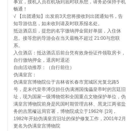
事宜，接机人员在机场到底时联系您，请务必保持手机
畅通！
√ 【出团通知】出发前3天您将接收到出团通知书，告
知导游信息，如未收到请及时联系报名处。
抵达酒店后，提您的名字缴纳押金留好单据，入住休
息。接等您的导游会在当天最晚不超过 21:00与您联
系。
入住酒店：抵达酒店后前台凭有效身份证件领取房卡，
自行缴纳押金，退房时退还
自由活动推荐：（自行前往）
伪满皇宫：
‌伪满皇宫博物院位于吉林省长春市宽城区光复北路5
号，是末代皇帝溥仪担任伪满洲国傀儡皇帝时的宫廷旧
址，现为国家一级博物馆和全国重点文物保护单位，伪
满皇宫博物院前身是民国时期管理吉林、黑龙江两省盐
务的吉黑榷运局官署，博物院成立于1962年 [19]，
1982年开始伪满皇宫旧址的保护修复工作，2001年2月
更名为伪满皇宫博物院