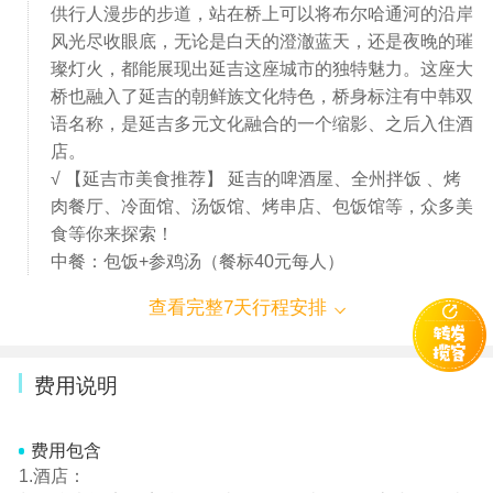
供行人漫步的步道，站在桥上可以将布尔哈通河的沿岸
风光尽收眼底，无论是白天的澄澈蓝天，还是夜晚的璀
璨灯火，都能展现出延吉这座城市的独特魅力。这座大
桥也融入了延吉的朝鲜族文化特色，桥身标注有中韩双
语名称，是延吉多元文化融合的一个缩影、之后入住酒
店。
√ 【延吉市美食推荐】 延吉的啤酒屋、全州拌饭 、烤
肉餐厅、冷面馆、汤饭馆、烤串店、包饭馆等，众多美
食等你来探索！
中餐：包饭+参鸡汤（餐标40元每人）
查看完整7天行程安排
费用说明
费用包含
1.酒店：