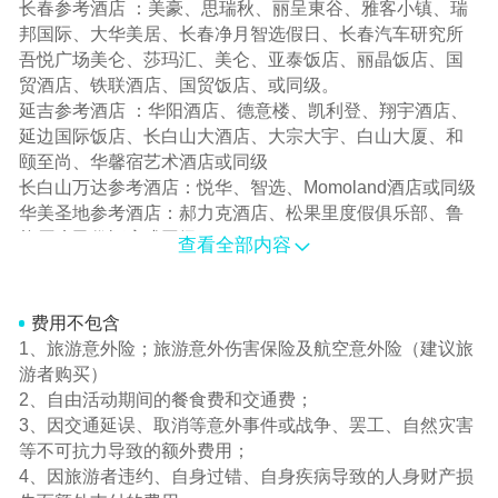
长春参考酒店 ：美豪、思瑞秋、丽呈東谷、雅客小镇、瑞
邦国际、大华美居、长春净月智选假日、长春汽车研究所
吾悦广场美仑、莎玛汇、美仑、亚泰饭店、丽晶饭店、国
贸酒店、铁联酒店、国贸饭店、或同级。
延吉参考酒店 ：华阳酒店、德意楼、凯利登、翔宇酒店、
延边国际饭店、长白山大酒店、大宗大宇、白山大厦、和
颐至尚、华馨宿艺术酒店或同级
长白山万达参考酒店：悦华、智选、Momoland酒店或同级
华美圣地参考酒店：郝力克酒店、松果里度假俱乐部、鲁
能原乡民俗酒店或同级
查看全部内容
镜泊湖参考酒店 ：天泊丽景、舒居山水、镜泊湖宾馆、天
泊印象、锦程商务酒店、镜泊湖雪乡湖畔度假酒店或同级
哈尔滨参考酒店 ：雪黎、繁花百合、泓江珈蓝、尚如、悦
费用不包含
华东方、和颐酒店、开心曼居酒店、云缦栖悦、伯爵酒
1、旅游意外险；旅游意外伤害保险及航空意外险（建议旅
店、美居酒店、丽呈东谷、万达假日、傲雪四季、臻图酒
游者购买）
店、红军1号、雅客小镇假日、远大冬日假期、阿尔滨特酒
2、自由活动期间的餐食费和交通费；
店、慕思健康睡眠江景、煌朝荣宴酒店或同级、和颐、锦
3、因交通延误、取消等意外事件或战争、罢工、自然灾害
江都成、秋果、傲雪四季、、景辰、美澜、开心曼居、智
等不可抗力导致的额外费用；
选假日、锦江都城、安悦酒店、桐楠格、齐鲁国际、瑞辰
4、因旅游者违约、自身过错、自身疾病导致的人身财产损
RICH、凡里酒店、煌朝荣宴酒店、御枫酒店、悠融酒店、