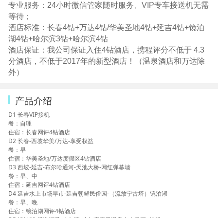
专业服务：24小时微信管家随时服务、VIP专车接送机无需
等待；
酒店标准：长春4钻+万达4钻/华美圣地4钻+延吉4钻+镜泊
湖4钻+哈尔滨3钻+哈尔滨4钻
酒店保证：我公司保证入住4钻酒店，携程评分不低于 4.3
分酒店，不低于2017年的新型酒店！（温泉酒店和万达除
外）
产品介绍
D1 长春VIP接机
餐：自理
住宿：长春网评4钻酒店
D2 长春-西坡华美/万达-享受权益
餐：早
住宿：华美圣地/万达度假区4钻酒店
D3 西坡-延吉-布尔哈通河-天池大桥-网红弹幕墙
餐：早、中
住宿：延吉网评4钻酒店
D4 延吉水上市场早市-延吉朝鲜民俗园-（流放宁古塔）镜泊湖
餐：早、晚
住宿：镜泊湖网评4钻酒店