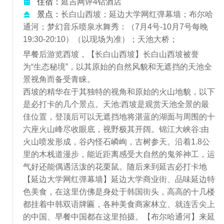
住宿：
延吉网评4钻酒店
景点：
长白山西坡；延边大学网红弹幕墙；布尔哈
通河；梦幻音乐喷泉水舞秀：（7月4号-10月7号每晚
19:30-20:10）（以现场为准）；天池大桥；
早餐后游览西坡，【长白山西坡】长白山西坡被誉
为“生态秘境”，以其原始的自然风貌和无遮挡的天池全
景视角而备受青睐。
西坡的精华在于其独特的视角和原始的火山地貌，以下
是必打卡的几个景点。天池:西坡是观赏天池全景的最
佳位置，登顶后可以无遮挡地将湛蓝的湖面与周围的十
六座火山峰尽收眼底，视野极其开阔。锦江大峡谷:由
火山喷发形成，谷内怪石嶙峋，古树参天。沿着1.8公
里的木栈道漫步，能近距离感受大自然的鬼斧神工，运
气好还能偶遇活泼的花栗鼠。随后来到延吉必打卡地
【延边大学网红弹幕墙】延边大学商业街、品味延边特
色美食，在这里仿佛是身处于韩国街头，高高的十几楼
都挂着中韩双语牌匾，各种美食商家林立、就连舌尖上
的中国、早餐中国都在这里拍摄。【布尔哈通河】来延