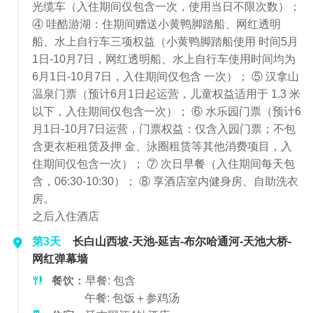
光缆车（入住期间仅包含一次，使用当日不限次数）；
④ 哇酷游湖：住期间赠送小黄鸭脚踏船、网红透明
船、水上自行车三项权益（小黄鸭脚踏船使用 时间5月
1日-10月7日，网红透明船、水上自行车使用时间均为
6月1日-10月7日，入住期间仅包含 一次）； ⑤ 汉拿山
温泉门票（预计6月1日起运营，儿童权益适用于 1.3 米
以下，入住期间仅包含一次）； ⑥ 水乐园门票（预计6
月1日-10月7日运营，门票权益：仅含入园门票；不包
含更衣柜租赁及押 金、泳圈租赁等其他消费项目，入
住期间仅包含一次）； ⑦ 次日早餐（入住期间每天包
含，06:30-10:30）； ⑧ 享酒店室内健身房、自助洗衣
房。
之后入住酒店
第3天
长白山西坡-天池-延吉-布尔哈通河-天池大桥-
网红弹幕墙
餐饮：
早餐: 包含
午餐: 包饭＋参鸡汤