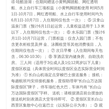
④ 哇酷游湖：住期间赠送小黄鸭脚踏船、网红透明
船、水上自行车三项权益（小黄鸭脚踏船使用 时间5月
1日-10月7日，网红透明船、水上自行车使用时间均为
6月1日-10月7日，入住期间仅包含 一次）； ⑤ 汉拿山
温泉门票（预计6月1日起运营，儿童权益适用于 1.3 米
以下，入住期间仅包含一次）； ⑥ 水乐园门票（预计6
月1日-10月7日运营，门票权益：仅含入园门票；不包
含更衣柜租赁及押 金、泳圈租赁等其他消费项目，入
住期间仅包含一次）； ⑦ 次日早餐（入住期间每天包
含，06:30-10:30）； ⑧ 享酒店室内健身房、自助洗衣
房。 三人间（适用于3位成人及1位12周岁以下儿童）
度假区权益（具体营业时间以度假区业态实际营业时间
为准） ① 长白山机场定点穿梭巴士接送服务； 接机：
每趟航班均安排接机服务，度假助理举“长白山万达国
际度假区”牌子， 停车场红色大巴，车体均有 “长白山
万达国际度假区”字样。 送机：请根据酒店前台摆放的
接送机时刻表酒店大堂等待即可。 ② 度假区至长白山
西景区集散中心往返巴士（以实际公示为准）； ③ 观