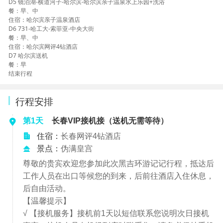
D5 镜泊湖-横道河子-哈尔滨-哈尔滨亲子温泉水上乐园+洗浴
餐：早、中
住宿：哈尔滨亲子温泉酒店
D6 731-哈工大-索菲亚-中央大街
餐：早、中
住宿：哈尔滨网评4钻酒店
D7 哈尔滨送机
餐：早
结束行程
行程安排
第1天
长春VIP接机接（送机无需等待）
住宿：
长春网评4钻酒店
景点：
伪满皇宫
尊敬的贵宾欢迎您参加此次黑吉环游记记行程，抵达后
工作人员在出口等候您的到来，后前往酒店入住休息，
后自由活动。
【温馨提示】
√ 【接机服务】接机前1天以短信联系您说明次日接机