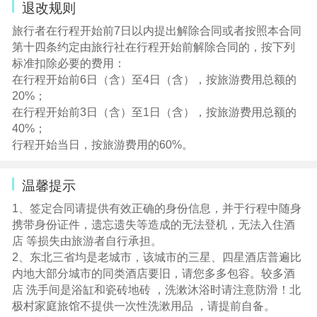
不足8人则按照人数安排普通车辆；。严格挑选有资质、手
退改规则
5、游客进行一些自费或自选活动之前 ，导游会讲解特别注
续全正规空调旅游车(根据参团人数安排具体车型，确保一
意事项 ，请游客一定认真听取 ，严格按照要求操作。
旅行者在行程开始前7日以内提出解除合同或者按照本合同
人一座) 用车特别说明：如遇高速公路封路，区间汽车改成
6、 由于呼伦贝尔地区属于未完全开发成熟的旅游线路 ，
第十四条约定由旅行社在行程开始前解除合同的，按下列
火车，火车票费用自理，旅行社有权调整行程先后顺序。
当地的接待条件不完全成熟 ，无法达到沿海开放城市的条
标准扣除必要的费用：
接送站/机根据实际人数安排车辆为小车/商务车
件， 请大家多谅解。
在行程开始前6日（含）至4日（含），按旅游费用总额的
5、导游：8人以上全程国导证导游服务、8人及以下司机兼
7、出游期间,在餐厅时可能会出现等位现象,请客人互相谅
20%；
向导，负责行程活动中接待服务，不提供景区讲解服务，
解;在景区游览人数可能很多,请注意保管好随身携带的贵重
在行程开始前3日（含）至1日（含），按旅游费用总额的
敬请谅解！
物 品,特别是在拍照的时候;贵重物品请不要放在车上。
40%；
6、保险：旅行社已购买旅行社责任险，提供游客安全保
8、在旅游过程中,应本着“安全第一”的原则,参加高危险项
行程开始当日，按旅游费用的60%。
障。请游客自行购买旅游意外伤害险或委托报名旅行社购
目,所产生后果自行承担。
买。
9、若您在旅途中有什么不愉快,请与您的导游友好协商;若
温馨提示
7、儿童：(12周岁以下): 含车位、正餐；不占床位不含早
遇上困难,请及时与我社联系。并如实填写好意见反馈单,我
餐、不含门票，产生自理。
们 将以此作为处理投诉的主要依据.。
1、签定合同请提供有效正确的身份信息，并于行程中随身
8、购物：部分景区或酒店内设有超市，属于自行消费行
10、 因人力不可抗拒因素 ，导致计划变更而超出的费用由
携带身份证件，遗忘遗失等造成的无法登机，无法入住酒
为。
旅游者承担 ，节省的费用返还旅游者。行程中赠送项目若
店 等损失由旅游者自行承担。
9、备注：在不减少景点的前提下，我社有权根据实际情况
因航班时间、天气、人力不可抗拒等原因导致不能赠送的
2、东北三省均是老城市，该城市的三星、四星酒店普遍比
调整行程的先后顺序。
，我社不退任何费用！
内地大部分城市的同类酒店要旧，请您多多包容。较多酒
11、如出现自然单间请补房差或调整为三人间。
店 洗手间是浴缸和瓷砖地砖 ，洗漱沐浴时请注意防滑！北
12、感谢您对我社的支持和信任 ，为能给客人提供更称心
极村家庭旅馆不提供一次性洗漱用品 ，请提前自备。