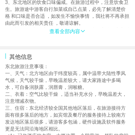
的旅程 ，我社接待质量以客人意见单为准 ，请各位客人认
3、东北地区的饮食口味偏咸。在旅游过程中，注意饮食卫
真填写 ，有任何问题请第一时间致电意见单上的质检电话
生。旅游途中游客自行加菜或自己点菜，必先了解清楚价
，我们将第一时间为您解决。如果游客在完团后提出与其
格 和口味是否合适 ，如发生不愉快事情 ，我社将不再承担
填写意见不符的投诉 ，我社将不予处理。
由此而引发的相关责任 ，敬请谅解。
4、请在旅程中听从导游/司机兼职向导的统一安排，遵守时
查看全部内容
间，统一行动，请不要擅自离团行动，不要进入旅游禁
区。
5、东北线路及旅游景区距离相对较远 ，车程时间较长 ，
其他信息
请调整旅游心态 ，放松心情休闲游览。
6、以上产品 72 岁以上、孕妇、新疆少数民族不收 ，如 65
东北旅游注意事项：
岁以上客人有监护人随行需签定免责及健康证明；
一、天气：北方地区由于纬度较高，属中温带大陆性季风
7、如遇单男单女请补单房差，东北酒店三人间较少，敬请
气候，天气较干燥，早晚温差较大，请大家路途中多喝
谅解，如不补房差请接受三人间，家庭房，加床和拼住！
水，可自备润肤露，润唇膏，润喉糖。
不保证每晚均为同一房型！ 参考酒店行程内有标注，东北
二、衣着：空气比较干燥 ，适当补充水分，早晚温差大，
老工业地区住宿条件不能与南方比较，敬请理解。如想补
注意增减衣物。
差价提高标准，报名时请提出。 在参考酒店无房的情况
三、住宿：东北经济较全国其他地区落后，在旅游接待方
下，我社有权更改为其他同级酒店
面有很多落后的地方，如宾馆及餐厅的服务接待上较南方
8、行程内所有图片、菜单，仅供参考！一切以实际安排为
发达地区落后很多，请游客多包涵，硬件设施及软件服务
准！
更是无法同沿海地区相比。
9、赠送项目（因任何原因不参加或天气原因不能安排，费