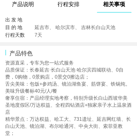
产品说明
行程安排
相关事项
出 发 地
目 的 地
延吉市、 哈尔滨市、 吉林长白山天池
行程天数
7天
产品特色
资源直采，专车为您一站式服务
品质保证：长春延吉·长白山天池·哈尔滨四城联动、0自
费，0购物，0景购店，0景交0擦边店；
舌尖美味：包饭+参鸡汤、镜泊湖鱼宴、筋饼宴、铁锅炖。
美味升级餐标40元/人/餐
奢享住宿：产品经理实地考察，特别升级长白山西坡华美
圣地度假区/万达权益、全程四钻酒店+独家亲子水上温泉酒
店
精华景点：万达权益、哈工大、731遗址、延吉网红墙、长
白山天池、镜泊湖、布尔哈通河、中央大街、索菲亚教
堂；