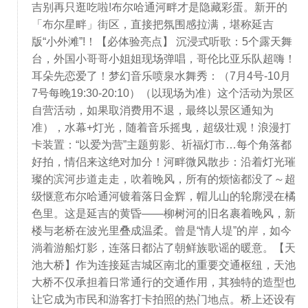
吉别再只逛吃啦!布尔哈通河畔才是隐藏彩蛋。新开的
「布尔星畔」街区，直接把氛围感拉满，堪称延吉
版“小外滩”!！【必体验亮点】 沉浸式听歌：5个露天舞
台，外国小哥哥小姐姐现场弹唱，哥伦比亚乐队超嗨！
耳朵先恋爱了！梦幻音乐喷泉水舞秀：（7月4号-10月
7号每晚19:30-20:10）（以现场为准）这个活动为景区
自营活动，如果取消费用不退，最终以景区通知为
准），水幕+灯光，随着音乐摇曳，超级壮观！浪漫打
卡装置：“以爱为营”主题剪影、祈福灯市…每个角落都
好拍，情侣来这绝对加分！河畔微风散步：沿着灯光璀
璨的滨河步道走走，吹着晚风，所有的烦恼都没了～超
级惬意布尔哈通河镀着落日金辉，帽儿山的轮廓浸在橘
色里。这是延吉的黄昏——柳树河的旧名裹着晚风，新
楼与老桥在波光里叠成温柔。曾是“情人堤”的岸，如今
淌着游船灯影，连落日都沾了朝鲜族歌谣的暖意。【天
池大桥】作为连接延吉城区南北的重要交通枢纽，天池
大桥不仅承担着日常通行的交通作用，其独特的造型也
让它成为市民和游客打卡拍照的热门地点。桥上还设有