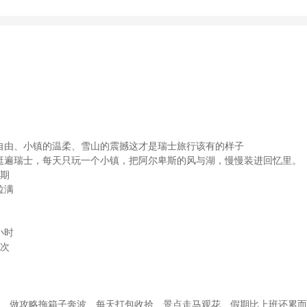
自由、小镇的温柔、雪山的震撼这才是瑞士旅行该有的样子
逛遍瑞士，每天只玩一个小镇，把阿尔卑斯的风与湖，慢慢装进回忆里。
假期
拉满
小时
车次
交通、做攻略拖箱子奔波、每天打包收拾、景点走马观花、假期比上班还累而