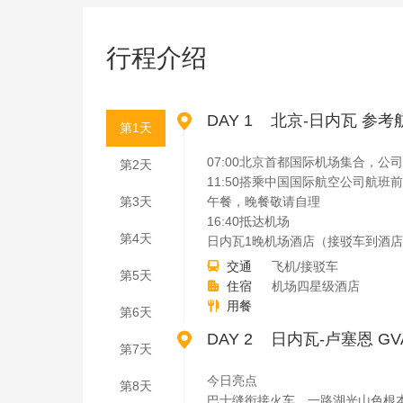
行程介绍

DAY 1 北京-日内瓦 参考航班：
第1天
07:00北京首都国际机场集合，
第2天
11:50搭乘中国国际航空公司航班
第3天
午餐，晚餐敬请自理
16:40抵达机场
第4天
日内瓦1晚机场酒店（接驳车到酒
交通
飞机/接驳车

第5天
住宿
机场四星级酒店

用餐

第6天

DAY 2 日内瓦-卢塞恩 GVA 
第7天
今日亮点
第8天
巴士缝衔接火车，一路湖光山色根