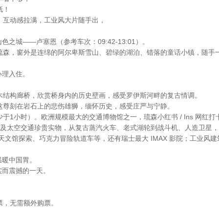
纸！
，互动感拉满，工业风大片随手出，
色之城——卢塞恩（参考车次：09:42-13:01）。
森，窗外是连绵的阿尔卑斯雪山、碧绿的湖泊、错落的童话小镇，随手一拍
办理入住。
木结构廊桥，欣赏桥身内的历史壁画，感受罗伊斯河畔的复古情调。
这尊刻在岩石上的悲伤雄狮，缅怀历史，感受庄严与宁静。
1小时）。欧洲规模最大的交通博物馆之一，琉森小红书 / Ins 网红打
航运及太空交通珍贵实物，从复古蒸汽火车、老式湖轮到战斗机、人造卫星
0° 天文馆探索、巧克力冒险轨道车等，还有瑞士最大 IMAX 影院；工
，温暖中国胃。
充实而震撼的一天。
票，无需额外购票。