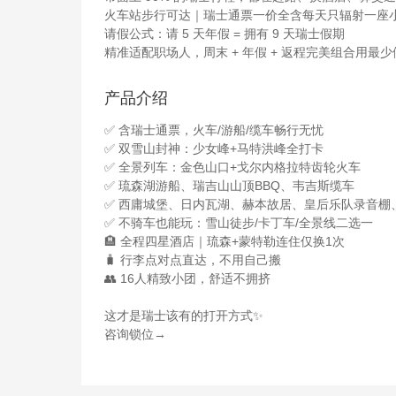
火车站步行可达｜瑞士通票一价全含每天只辐射一座
请假公式：请 5 天年假 = 拥有 9 天瑞士假期
精准适配职场人，周末 + 年假 + 返程完美组合用
产品介绍
✅ 含瑞士通票，火车/游船/缆车畅行无忧
✅ 双雪山封神：少女峰+马特洪峰全打卡
✅ 全景列车：金色山口+戈尔内格拉特齿轮火车
✅ 琉森湖游船、瑞吉山山顶BBQ、韦吉斯缆车
✅ 西庸城堡、日内瓦湖、赫本故居、皇后乐队录音棚
✅ 不骑车也能玩：雪山徒步/卡丁车/全景线二选一
🏨 全程四星酒店｜琉森+蒙特勒连住仅换1次
🧳 行李点对点直达，不用自己搬
👥 16人精致小团，舒适不拥挤
这才是瑞士该有的打开方式✨
咨询锁位→