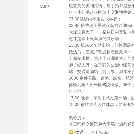
琉森真的美到失语，随手拍都是壁
第9天
打卡小红书超火的瑞士交通博物馆
07:00酒店内享用西式早餐；
09:42 搭乘瑞士景观火车前往湖光山
吹爆这趟火车！一路从日内瓦驶向琉
这才是瑞士火车游的快乐啊！
13:30 琉森火车站出站，前往酒店
抵达后，游览卢塞恩标志性景点：
卡佩尔廊桥：漫步于欧洲最古老的
狮子纪念碑：在宁静的公园中瞻仰
瑞士交通博物馆（含门票，游览不少于
3000 余件公路、铁路、航空、
体验列车 / 直升机驾驶模拟、36
打卡地。
17:00 晚餐，享用中式七菜一汤
18:00 前往酒店入住休息，结束
贴心提示
今日行程交通已包含于瑞士旅行通
交通
巴士/火车
