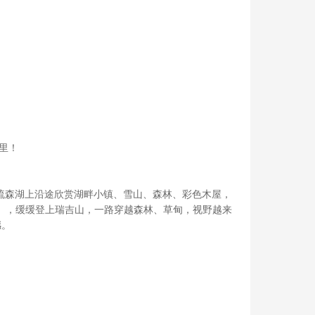
里！
在碧绿琉森湖上沿途欣赏湖畔小镇、雪山、森林、彩色木屋，
含火车票），缓缓登上瑞吉山，一路穿越森林、草甸，视野越来
撼。