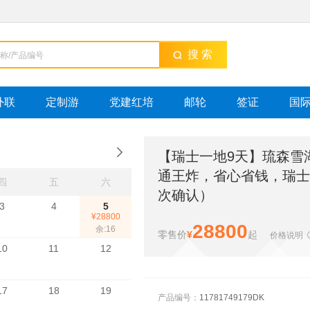
搜 索
外联
定制游
党建红培
邮轮
签证
国
【瑞士一地9天】琉森雪湖
通王炸，省心省钱，瑞士
四
五
六
次确认）
3
4
5
¥28800
28800
余:16
零售价
¥
起
价格说明
10
11
12
17
18
19
产品编号：
11781749179DK