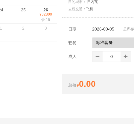
目的城市：
日内瓦
去程交通：
飞机
24
25
26
¥32800
余:16
1
2
3
日期
2026-09-05
总库存:
套餐
成人


0.00
总价
¥