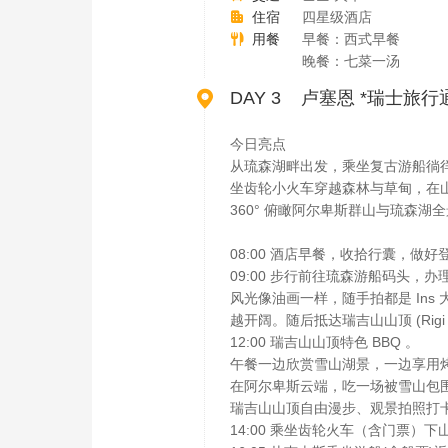
住宿
四星级酒店

用餐
早餐：西式早餐

晚餐：七菜一汤

DAY 3 卢塞恩 *瑞士旅行通票（S
今日亮点
从琉森湖畔出发，乘坐复古游船徜徉
坐齿轮小火车穿越森林与草甸，在山
360° 俯瞰阿尔卑斯群山与琉森
08:00 酒店早餐，收拾行囊，做好
09:00 步行前往琉森游船码头，
风光像油画一样，随手拍都是 Ins
越开阔。随后抵达瑞吉山山顶 (Rig
12:00 瑞吉山山顶特色 BBQ 。
午餐一边欣赏雪山湖景，一边享用
在阿尔卑斯云端，吃一场被雪山包
瑞吉山山顶自由漫步、观景拍照打
14:00 乘坐齿轮火车（含门票