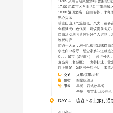
16:05 从韦吉斯乘坐游船(含船
17:00 琉森市区自由活动可逛
18:00 返回酒店，自由晚餐，休息
贴心提示
瑞吉山山顶气温较低、风大，请务
全程湖光山色优美，建议提前备好
自由活动期间请保管好个人财物，
晚餐建议：
忙碌一天后，您可以根据口味自由
李太白中餐厅：想念家乡味道就选
Coop 超市（老城区）：步行可
麦当劳（老城区）：出餐快速，营
以上建议，领队可全程协助、带路
交通
火车/缆车/游船

住宿
四星级酒店

用餐
早餐：西式热早餐

午餐：瑞吉山山顶特色 

DAY 4 琉森 *瑞士旅行通票（Sw
今日亮点