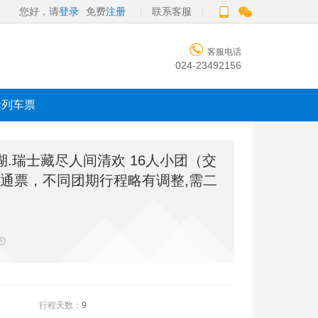
您好，请
登录
免费
注册
联系客服

客服电话
024-23492156
际列车票
.瑞士藏尽人间清欢 16人小团（交
通票，不同团期行程略有调整,需二

行程天数：
9