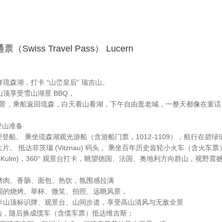
wiss Travel Pass） Lucern
琉森湖，打卡 “山峦皇后” 瑞吉山。
顶享受雪山湖景 BBQ，
湖全景，乘船返回琉森，白天看山看湖，下午自由逛老城，一整天都像在童话
登山准备
办理登船。 乘坐琉森湖观光游船（含游船门票，1012-1109），航行
 大片。 抵达菲茨瑙 (Vitznau) 码头， 乘坐百年历史齿轮小火车（
i Kulm)，360° 观景台打卡，眺望德国、法国、奥地利方向群山，视野震
烤肉、香肠、面包、热饮，氛围感拉满
围的烧烤。举杯、微笑、拍照、远眺风景，
卡山顶标识牌、观景台、山间步道，享受高山清风与无敌全景
）下山，随后换成缆车（含缆车票）抵达维吉斯；