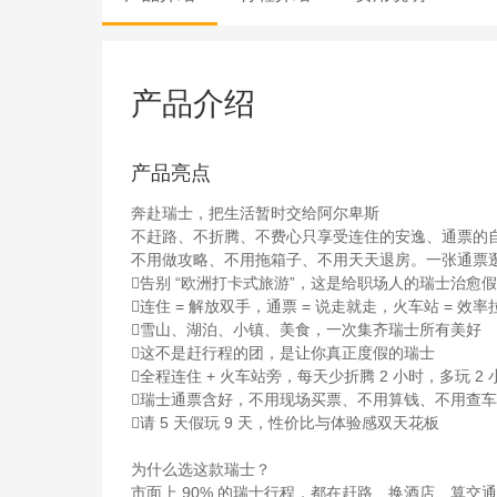
产品介绍
产品亮点
奔赴瑞士，把生活暂时交给阿尔卑斯
不赶路、不折腾、不费心只享受连住的安逸、通票的
不用做攻略、不用拖箱子、不用天天退房。一张通票
告别 “欧洲打卡式旅游”，这是给职场人的瑞士治愈
连住 = 解放双手，通票 = 说走就走，火车站 = 效率
雪山、湖泊、小镇、美食，一次集齐瑞士所有美好
这不是赶行程的团，是让你真正度假的瑞士
全程连住 + 火车站旁，每天少折腾 2 小时，多玩 2 
瑞士通票含好，不用现场买票、不用算钱、不用查
请 5 天假玩 9 天，性价比与体验感双天花板
为什么选这款瑞士？
市面上 90% 的瑞士行程，都在赶路、换酒店、算