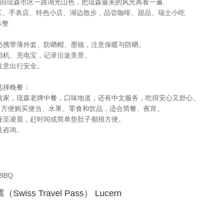
票)返回琉森市区一路湖光山色，把琉森最美的风光再看一遍.
老城区、手表店、特色小店、湖边散步，品尝咖啡、甜品、瑞士小吃
休整
必携带薄外套、防晒帽、墨镜，注意保暖与防晒。
相机、充电宝，记录沿途美景。
注意出行安全。
选择晚餐：
这家，琉森老牌中餐，口味地道，还有中文服务，吃得安心又舒心。
达，方便购买便当、水果、零食和饮品，适合简餐、夜宵。
业至凌晨，赶时间或简单垫肚子都很方便。
及咨询。
BBQ
iss Travel Pass） Lucern