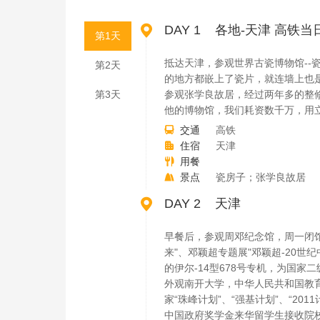

DAY 1 各地-天津 高铁
第1天
抵达天津，参观世界古瓷博物馆-
第2天
的地方都嵌上了瓷片，就连墙上也
第3天
参观张学良故居，经过两年多的整
他的博物馆，我们耗资数千万，用
交通
高铁

住宿
天津

用餐

景点
瓷房子；张学良故居


DAY 2 天津
早餐后，参观周邓纪念馆，周一闭馆
来"、邓颖超专题展"邓颖超-20
的伊尔-14型678号专机，为国家
外观南开大学，中华人民共和国教育部
家“珠峰计划”、“强基计划”、“2
中国政府奖学金来华留学生接收院