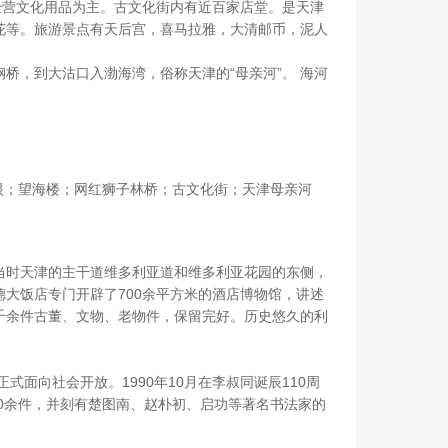
经营文化用品为主。古文化街内有近百家店堂。是天津
花等。旅游景点有天后宫，喜马拉雅，大清邮币，泥人
桥，到大沽口入渤海湾，俗称天津的“母亲河”。 海河
。
眼；望海楼；网红狮子林桥；古文化街；天津母亲河
于当时天津的主干道维多利亚道和维多利亚花园的东侧，
德大饭店专门开辟了700余平方米的酒店博物馆，讲述
千余件古董、文物、老物件，保留完好。历史悠久的利
式面向社会开放。1990年10月在李叔同诞辰110周
0余件，并刻有楚图南、赵朴初、启功等著名书法家的