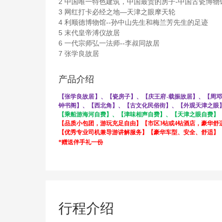
2 中国唯一特色建筑，中国最贵的房子-中国古瓷博物
3 网红打卡必经之地—天津之眼摩天轮
4 利顺德博物馆--孙中山先生和梅兰芳先生的足迹
5 末代皇帝溥仪故居
6 一代宗师弘一法师--李叔同故居
7 张学良故居
产品介绍
【张学良故居】、【瓷房子】、【庆王府
-载振故居】、【周
钟书阁】、【西北角】、【古文化民俗街】、【外观天津之眼
【乘船游海河自费】、【津味相声自费】、【天津之眼自费】
【
品质小包团，游玩充足自由
】【市区
3钻或4钻酒店，豪华舒
【
优秀专业司机兼导游讲解服务
】【
豪华车型、安全、舒适
】
*赠送伴手礼一份
行程介绍