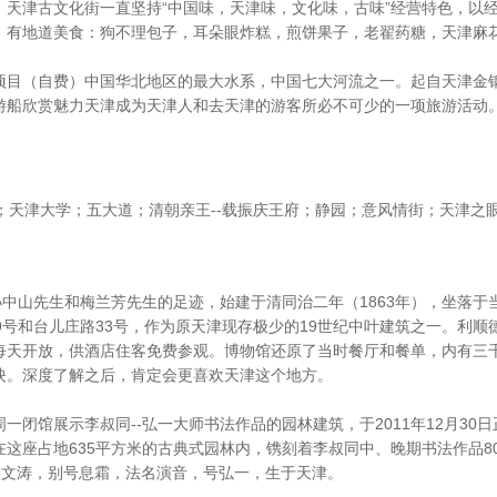
，天津古文化街一直坚持“中国味，天津味，文化味，古味”经营特色，以
，有地道美食：狗不理包子，耳朵眼炸糕，煎饼果子，老翟药糖，天津麻
目（自费）中国华北地区的最大水系，中国七大河流之一。起自天津金钢
游船欣赏魅力天津成为天津人和去天津的游客所必不可少的一项旅游活动
；天津大学；五大道；清朝亲王--载振庆王府；静园；意风情街；天津之
孙中山先生和梅兰芳先生的足迹，始建于清同治二年（1863年），坐落
9号和台儿庄路33号，作为原天津现存极少的19世纪中叶建筑之一。利顺
每天开放，供酒店住客免费参观。博物馆还原了当时餐厅和餐单，内有三
映。深度了解之后，肯定会更喜欢天津这个地方。
闭馆展示李叔同--弘一大师书法作品的园林建筑，于2011年12月30日正
这座占地635平方米的古典式园林内，镌刻着李叔同中、晚期书法作品8
2)原名文涛，别号息霜，法名演音，号弘一，生于天津。