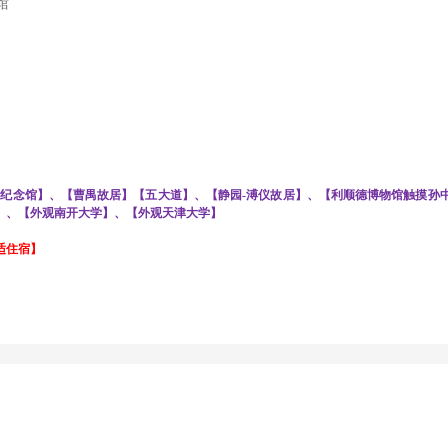
馆
邓纪念馆】、【曹禺故居】【五大道】、【静园-溥仪故居】、【利顺德博物馆触摸孙
】、【外观南开大学】、【外观天津大学】
适住宿
】