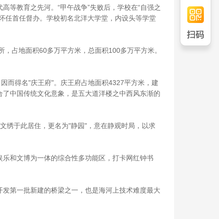
代高等教育之先河。“甲午战争”失败后，学校在“自强之
怀任首任督办。学校初名北洋大学堂，内设头等学堂
，占地面积60多万平方米，总面积100多万平方米。
而得名"庆王府"。庆王府占地面积4327平方米，建
结合了中国传统文化意象，是五大道洋楼之中西风东渐的
妃文绣于此居住，更名为"静园"，意在静观时局，以求
娱乐和文博为一体的综合性多功能区，打卡网红钟书
合开发第一批新建的桥梁之一，也是海河上技术难度最大