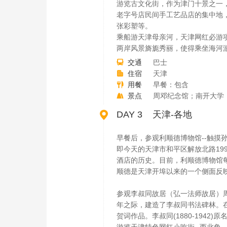
游览古文化街，作为津门十景之一
老字号店民间手工艺品店的集中地
张彩塑等。
乘船游天津母亲河，天津网红必游项
两岸风景旖旎秀丽，使得乘坐海河
交通
巴士

住宿
天津

用餐
早餐：包含

景点
周邓纪念馆；南开大学


DAY 3 天津-各地
早餐后，参观利顺德博物馆--触摸
即今天的天津市和平区解放北路19
酒店的历史。目前，利顺德博物馆
顺德是天津开埠以来的一个侧面反
参观李叔同故居（弘一法师故居）周一
年之际，建造了李叔同书法碑林。在
贺词作品。李叔同(1880-194