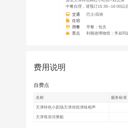
游览天津特色网红小吃街--西北角
中餐自理，请预订15:30--16
交通
巴士/高铁

住宿

用餐
早餐：包含

景点
利顺德博物馆；李叔同

费用说明
自费点
名称
服务标准
天津特色小剧场天津传统津味相声
天津母亲河乘船