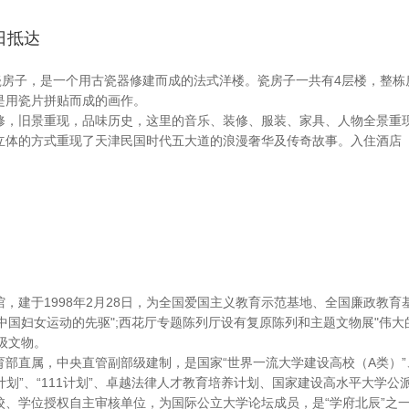
当日抵达
-瓷房子，是一个用古瓷器修建而成的法式洋楼。瓷房子一共有4层楼，整
是用瓷片拼贴而成的画作。
修，旧景重现，品味历史，这里的音乐、装修、服装、家具、人物全景重
立体的方式重现了天津民国时代五大道的浪漫奢华及传奇故事。入住酒店
，建于1998年2月28日，为全国爱国主义教育示范基地、全国廉政教育
世纪中国妇女运动的先驱";西花厅专题陈列厅设有复原陈列和主题文物展"伟
二级文物。
直属，中央直管副部级建制，是国家“世界一流大学建设高校（A类）”、国家
011计划”、“111计划”、卓越法律人才教育培养计划、国家建设高水平大
校、学位授权自主审核单位，为国际公立大学论坛成员，是“学府北辰”之