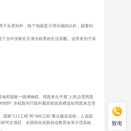
栋房子从里到外，除了地面是大理石铺的以外，能看到
现了当年张家在天津法租界的生活原貌。这里有别于其
基地和国家一级博物馆。周恩来生平展"人民总理周恩
大的情怀";专机陈列厅陈列着苏联政府赠送给周恩来总理
“211工程”和“985工程”重点建设高校，入选国
学公派研究生项目、全国深化创新创业教育改革示范高校、
一。