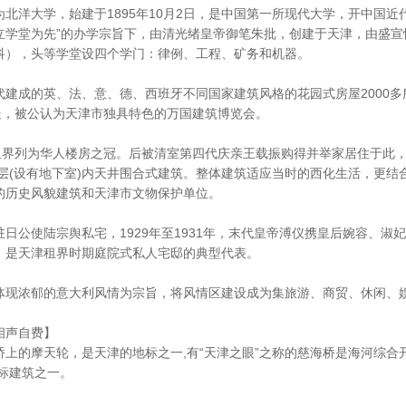
北洋大学，始建于1895年10月2日，是中国第一所现代大学，开中国近
立学堂为先”的办学宗旨下，由清光绪皇帝御笔朱批，创建于天津，由盛宣
科），头等学堂设四个学门：律例、工程、矿务和机器。
建成的英、法、意、德、西班牙不同国家建筑风格的花园式房屋2000多所
处，被公认为天津市独具特色的万国建筑博览会。
租界列为华人楼房之冠。后被清室第四代庆亲王载振购得并举家居住于此，因
二层(设有地下室)内天井围合式建筑。整体建筑适应当时的西化生活，更
的历史风貌建筑和天津市文物保护单位。
日公使陆宗舆私宅，1929年至1931年，末代皇帝溥仪携皇后婉容、淑
，是天津租界时期庭院式私人宅邸的典型代表。
体现浓郁的意大利风情为宗旨，将风情区建设成为集旅游、商贸、休闲、
相声自费】
上的摩天轮，是天津的地标之一,有“天津之眼”之称的慈海桥是海河综
标建筑之一。