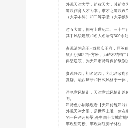
外观天津大学，简称天大，其前身为
道以作育人才为本，求才之道以设
（大学本科）和二等学堂（大学预
游五大道，拥有上世纪二、三十年代
其中风貌建筑和名人名居有300余
参观清朝亲王--载振庆王府，原英
筑面积5922平方米，为砖木结构
典型建筑，为天津市特殊保护级别
参观静园，初名乾园，为北洋政府驻
复辟。融西班牙和日式风格于一体
游览意风情街，天津意式风情街以
阁。
津特色小剧场观看【天津传统津味
外观天津之眼，是世界上唯一建在桥
的一座跨河桥梁,是中国十大城市地
车观望海楼、车观网红狮子林桥