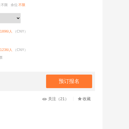
:不限
余位:
不限
1896
/人
（CNY）
1236
/人
（CNY）
票
关注（21）
收藏

