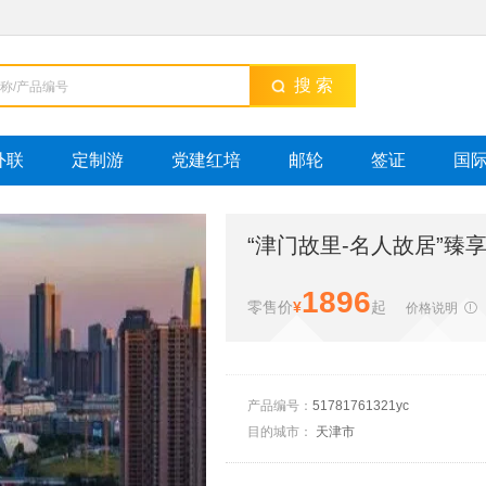
搜 索
外联
定制游
党建红培
邮轮
签证
国
“津门故里-名人故居”臻
1896
零售价
¥
起
价格说明

产品编号：
51781761321yc
目的城市：
天津市