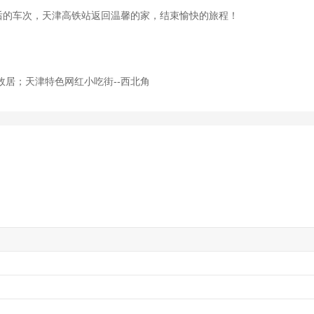
:00以后的车次，天津高铁站返回温馨的家，结束愉快的旅程！
故居；天津特色网红小吃街--西北角