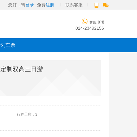
您好，请
登录
免费
注册
联系客服

客服电话
024-23492156
际列车票
享定制双高三日游
行程天数：
3