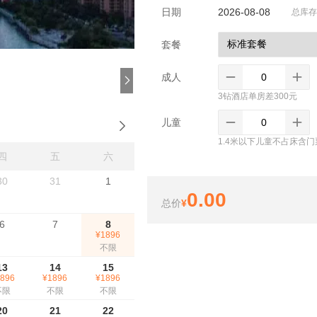
日期
2026-08-08
总库存
套餐
成人



3钻酒店单房差300元
儿童


1.4米以下儿童不占床含门
四
五
六
30
31
1
0.00
总价
¥
6
7
8
¥1896
不限
13
14
15
896
¥1896
¥1896
不限
不限
不限
20
21
22