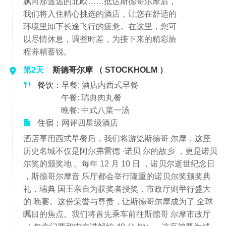
飘向那遥远的北欧……抵达斯德哥尔摩后，
我们将入住精心挑选的酒店，让您在舒适的
环境里卸下长途飞行的疲惫。在这里，您可
以尽情休息，调整时差，为接下来的精彩旅
程养精蓄锐。
第2天
斯德哥尔摩 （ STOCKHOLM ）
餐饮：
早餐: 酒店内西式早餐
午餐: 瑞典肉丸餐
晚餐: 中式八菜一汤
住宿：
网评四星级酒店
酒店享用西式早餐后，我们将游览斯德哥 尔摩，这座
历史名城不仅是阿尔弗雷德 ·诺贝 尔的故乡 ，更是诺贝
尔奖的颁奖地 。每年 12 月 10 日 ，诺贝尔逝世纪念日
，斯德哥尔摩音 乐厅都会举行隆重的诺贝尔奖颁奖典
礼，瑞典 国王亲自为获奖者授奖，市政厅则举行盛大
的 晚宴。这份荣誉与尊贵，让斯德哥尔摩成为了 全球
瞩目的焦点。我们将首先乘车前往斯德哥 尔摩市政厅