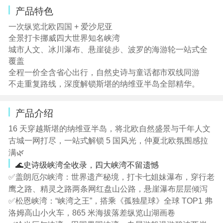
产品特色
一次纵览北欧四国 + 爱沙尼亚
全景打卡挪威四大世界知名峡湾
城市人文、冰川瀑布、悬崖徒步、波罗的海游轮一站式全
覆盖
全程一价全含省心出行，自然史诗与童话都市双线同游
不走重复路线，深度解锁斯堪的纳维亚半岛全部精华。
产品介绍
16 天穿越斯堪的纳维亚半岛，将北欧自然盛景与千年人文
古城一网打尽，一站式解锁 5 国风光，仲夏北欧氛围感拉
满🌿
🌊史诗级峡湾全收录，四大峡湾不留遗憾
✅盖朗厄尔峡湾：世界遗产秘境，打卡七姐妹瀑布，穿行老
鹰之路、精灵之路两条网红盘山公路，悬崖瀑布层层倾泻
✅松恩峡湾：“峡湾之王”，搭乘《孤独星球》全球 TOP1 弗
洛姆高山小火车，865 米海拔落差纵览山湖画卷