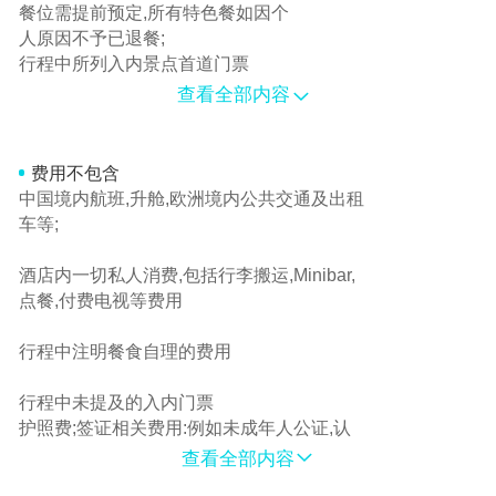
餐位需提前预定,所有特色餐如因个
人原因不予已退餐;
行程中所列入内景点首道门票
查看全部内容
ADS 团队旅游签证费
中国人民保险公司
保险条款详情请联系旅游问题
费用不包含
中国境内航班,升舱,欧洲境内公共交通及出租
车等;
酒店内一切私人消费,包括行李搬运,Minibar,
点餐,付费电视等费用
行程中注明餐食自理的费用
行程中未提及的入内门票
护照费;签证相关费用:例如未成年人公证,认
证等
查看全部内容
保险中承保外的一切费用;如翻译,护工,交j