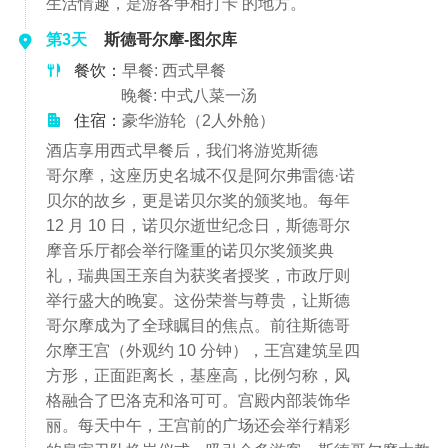
生活情趣，是游客争相打卡 的地方。
第3天
斯德哥尔摩-图尔库
餐饮：
早餐: 西式早餐
晚餐: 中式八菜一汤
住宿：
豪华游轮（2人外舱）
酒店享用西式早餐后，我们将游览斯德
哥尔摩，这座历史名城不仅是阿尔弗雷德·诺
贝尔的故乡，更是诺贝尔奖的颁奖地。每年
12 月 10 日，诺贝尔逝世纪念日，斯德哥尔
摩音乐厅都会举行隆重的诺贝尔奖颁奖典
礼，瑞典国王亲自为获奖者授奖，市政厅则
举行盛大的晚宴。这份荣誉与尊贵，让斯德
哥尔摩成为了全球瞩目的焦点。前往斯德哥
尔摩王宫（外观约 10 分钟），王宫建筑呈四
方形，正面距离长，基座高，比例匀称，风
格融合了巴洛克和洛可可。宫殿内部装饰华
丽。每天中午，王宫前的广场还会举行精彩