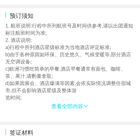
等 70岁以上额外保险的费用
预订须知
1. 航班说明:行程中所列航班号及时间供参考,请以出团通知
标注航班时间为准;
2. 酒店说明:
a)行程中所列酒店星级标准为当地酒店评定标准;
b)由于各种原因如环保、历史悠久、气候变暖等,部分酒店
无空调设备;
c)欧洲习惯吃简单的早餐,酒店早餐通常有面包、咖啡、
茶、果汁,请酌量拿取;
d)如果因展会、酒店爆满等因素,会依实际情况调整住宿城
市,但不会影响酒店星级及整体游
览时间;
3. 行程说明:
查看全部内容
a)行程中所注明的城市间距离参照境外地图,实际行车时间
视当地交通状况为准;
b)如遇景点关门,本社有权调整游览顺序;如确实无法安排,将
签证材料
根据实际情况进行调整;