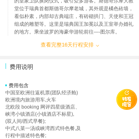
的皇家卫队换岗仪式，吸引众多游客。斯德哥尔摩大教
堂位于瑞典首都斯德哥尔摩老城，其外观是橘色砖墙，
看似朴素，内部却古典端庄，有砖砌拱门、天使和王冠
组成的雕塑等。这里是瑞典国王加冕以及王室举办婚礼
的地方。乘坐波罗的海豪华游轮前往—-图尔库。
查看完整16天行程安排
费用说明
费用包含
中国至欧洲往返机票(团队经济舱)
欧洲境内旅游用车,火车
北欧段 booking 网评四星级酒店、
峡湾小镇酒店(小镇酒店不标星),
(双人间/西式早餐);
中式八菜一汤或峡湾西式特色餐,及
行程中描述特色餐;