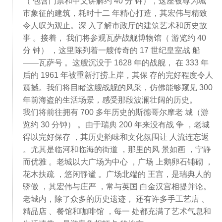
（ 包含门票和中文讲解约 40 分 钟），这座被尊为城
市象征的建筑，耗时十二 年精心打造，其宏伟与精致
令人叹为观止。深 入了解市政厅的建筑艺术和历史故
事 。接着， 我们将参观瓦萨战舰博物馆（ 游览约 40
分 钟） ，这里陈列着一艘传奇的 17 世纪皇室战 船
——瓦萨号 。这艘沉没于 1628 年的战舰， 在 333 年
后的 1961 年被重新打捞上岸，其保 存的完好程度令人
震撼。我们将目睹这艘战舰的风采，仿佛能够窥见 300
年前海盗的生活场景，感受那段波澜壮阔的历史。
我们将前往拥有 700 多年历史的斯德哥尔摩老 城（游
览约 30 分钟） 。由于瑞典 200 年来没有战 争 ，老城
得以完好保存 ，其历史韵味和文化氛围让 人流连忘返
。尤其是临河和临海的街道 ，那里的风 景如画 ，宁静
而优雅 。老城以大广场为中心 ，广场 上鹅卵石铺砌 ，
花木扶疏 ，悠闲静谧 。广场北端的 王宫，是瑞典人的
骄傲 ，其宏伟与庄严 ，常与英国 白金汉宫相提并论。
老城内，除了众多的历史遗迹， 还有许多手工艺店 、
精品店 、餐馆和咖啡馆 ，每一 处都充满了艺术气息和