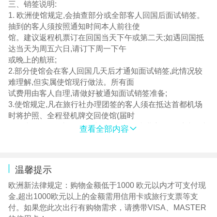
c)景点实际游览时间以行程中标注时间为准,承诺不少于标
三、销签说明:
注时间;
1. 欧洲使馆规定,会抽查部分或全部客人回国后面试销签。
d)行程中未标注“入内参观”的景点均为游览外观,入内参观景
抽到的客人须按照通知时间本人前往使
点均含门票;
馆。建议返程机票订在回国当天下午或第二天;如遇回国抵
4. 退费说明:
达当天为周五六日,请订下周一下午
a)如遇天气、战争、罢工、地震等人力不可抗力因素无法游
或晚上的航班;
览,我社将按照旅行社协议,退还
2.部分使馆会在客人回国几天后才通知面试销签,此情况较
未游览景点门票费用(赠送项目费用不退),其他费用因为提前
难理解,但实属使馆现行做法。所有面
预付已经发生无法退还;
试费用由客人自理,请做好被通知面试销签准备;
b)游客因个人原因临时自愿放弃游览,酒店住宿、餐、车等
3.使馆规定,凡在旅行社办理团签的客人须在抵达首都机场
费用均不退还;
时将护照、全程登机牌交回使馆(届时
会有专人收取),护照销签时间取决于使馆进度,因旺季或有大
查看全部内容
型活动等原因,使馆工作量大销
签时间会长些,请您理解;
4. 请保管好全程登机牌并核对姓名,若因客人原因丢失、缺
温馨提示
损登机牌或姓名错误,请回国后配合旅
行社第一时间前往使馆面试销签;如果不能当即销签,使馆将
欧洲新法律规定：购物金额低于1000 欧元以内才可支付现
会另行通知面试时间,由此产生的
金,超出1000欧元以上的金额需用信用卡或旅行支票等支
有费用由客人承担;
付。如果您此次出行有购物需求，请携带VISA、MASTER
5. 当您从欧洲离境时,一定检查海关是否给您的护照盖了清