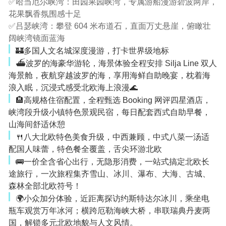
✅哈当厄尔峡湾：田园果园峡湾，专属游船漫游碧波两岸，
花果飘香氛围感十足
✅吕瑟峡湾：攀登 604 米布道石，直面万丈悬崖，俯瞰壮
阔峡湾镜面蓝海
🏰多国人文名城深度漫游，打卡世界级地标
⛴波罗的海豪华游轮，海景体验
全程安排 Silja Line 双人
海景舱，夜航穿越波罗的海，享用海鲜自助晚宴，枕着海
浪入眠，沉浸式感受北欧海上浪漫🌊
🏨高规格住宿配置，
全程甄选 Booking 网评四星酒店，
峡湾段升级小镇特色景观民宿，每日配套西式自助早餐，
山海间舒适休憩
🍴八大北欧特色美食升级，中西兼顾，
中式八菜一汤适
配国人味蕾，特色餐全覆盖，舌尖环游北欧
🚌一价全含省心出行，
无隐形消费，一站式搞定北欧长
途旅行，一次旅程集齐雪山、冰川、瀑布、大海、古城、
森林全部北欧符号！
🌍小众加分体验，
近距离探访约斯特达尔冰川，乘坐电
瓶车观赏万年冰河；横跨厄勒海峡大桥，串联瑞典丹麦两
国，解锁多元北欧地貌与人文风情。